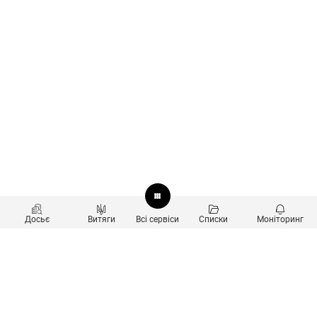
Досьє
Витяги
Всі сервіси
Списки
Моніторинг
Перевірка контрагентів
Продукти
Пошук та аналіз звʼязків
Користувачам
Санкційний скринінг
new