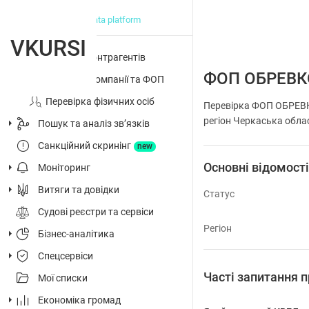
big data platform
VKURSI
Перевірка контрагентів
ФОП ОБРЕВК
Досьє на компанії та ФОП
Перевірка фізичних осіб
Перевірка ФОП ОБРЕВ
регіон Черкаська облас
Пошук та аналіз звʼязків
Санкційний скринінг
new
Основні відомост
Моніторинг
Витяги та довідки
Статус
Судові реєстри та сервіси
Регіон
Бізнес-аналітика
Спецсервіси
Часті запитання
Мої списки
Економіка громад