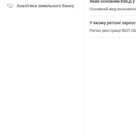
Який основний КВЕД
Аналітика земельного банку
Основний вид економіч
У якому регіоні зар
Регіон реєстрації ФОП 