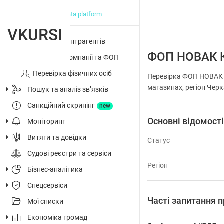
big data platform
VKURSI
Перевірка контрагентів
ФОП НОВАК 
Досьє на компанії та ФОП
Перевірка фізичних осіб
Перевірка ФОП НОВАК К
магазинах, регіон Черк
Пошук та аналіз звʼязків
Санкційний скринінг
new
Основні відомост
Моніторинг
Витяги та довідки
Статус
Судові реєстри та сервіси
Регіон
Бізнес-аналітика
Спецсервіси
Часті запитання
Мої списки
Економіка громад