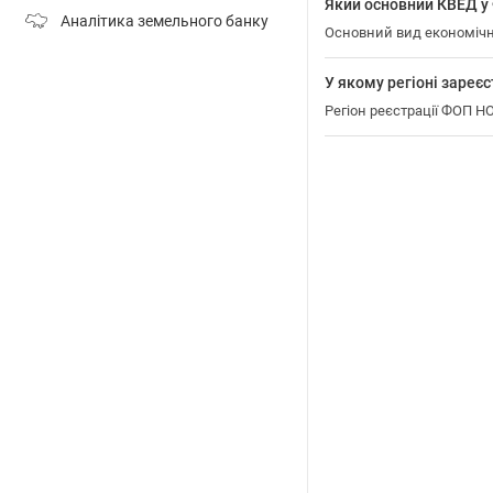
Який основний КВЕД 
Аналітика земельного банку
Основний вид економічно
У якому регіоні зар
Регіон реєстрації ФОП 