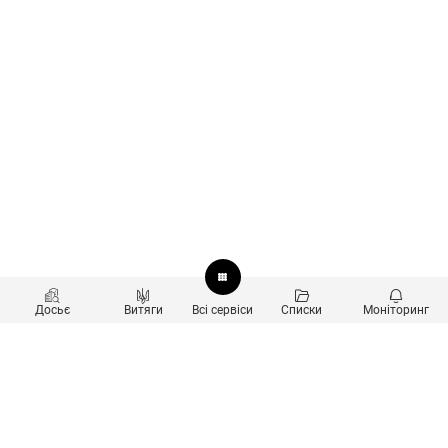
Досьє
Витяги
Всі сервіси
Списки
Моніторинг
Перевірка контрагентів
Продукти
Пошук та аналіз звʼязків
Користувачам
Санкційний скринінг
new