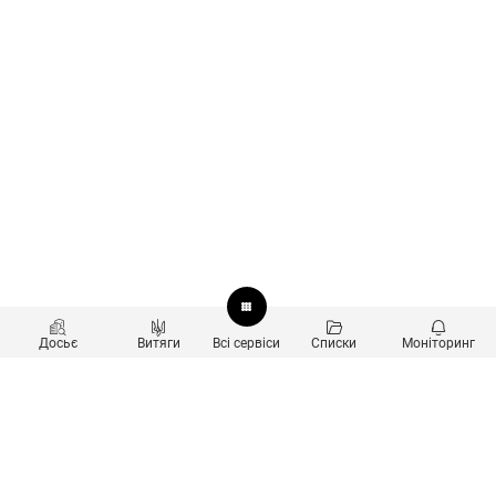
Досьє
Витяги
Всі сервіси
Списки
Моніторинг
Перевірка контрагентів
Продукти
Пошук та аналіз звʼязків
Користувачам
Санкційний скринінг
new