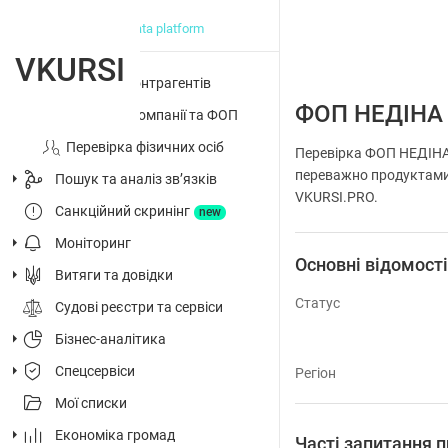
big data platform
VKURSI
Перевірка контрагентів
ФОП НЕДІНА
Досьє на компанії та ФОП
Перевірка фізичних осіб
Перевірка ФОП НЕДІНА 
переважно продуктами 
Пошук та аналіз звʼязків
VKURSI.PRO.
Санкційний скринінг
new
Моніторинг
Основні відомост
Витяги та довідки
Статус
Судові реєстри та сервіси
Бізнес-аналітика
Спецсервіси
Регіон
Мої списки
Економіка громад
Часті запитання