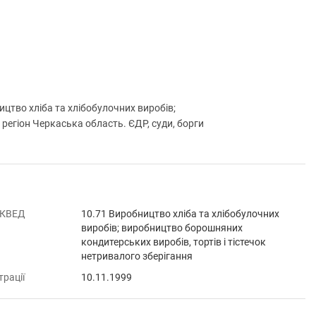
тво хліба та хлібобулочних виробів;
 регіон Черкаська область. ЄДР, суди, борги
 КВЕД
10.71 Виробництво хліба та хлібобулочних
виробів; виробництво борошняних
кондитерських виробів, тортів і тістечок
нетривалого зберігання
трації
10.11.1999