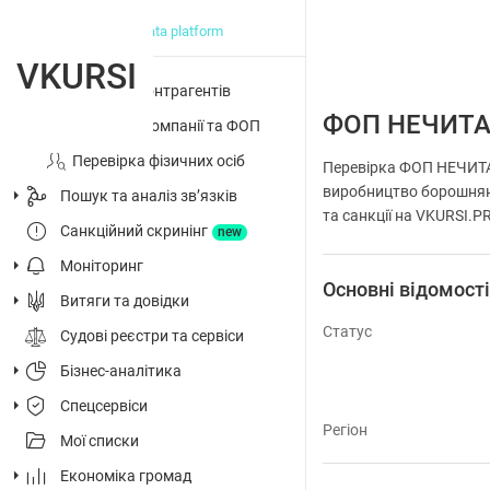
big data platform
VKURSI
Перевірка контрагентів
ФОП НЕЧИТА
Досьє на компанії та ФОП
Перевірка фізичних осіб
Перевірка ФОП НЕЧИТАЙ
виробництво борошняних
Пошук та аналіз звʼязків
та санкції на VKURSI.P
Санкційний скринінг
new
Моніторинг
Основні відомост
Витяги та довідки
Статус
Судові реєстри та сервіси
Бізнес-аналітика
Спецсервіси
Регіон
Мої списки
Економіка громад