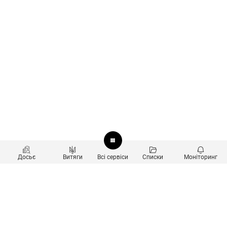
Досьє
Витяги
Всі сервіси
Списки
Моніторинг
Перевірка контрагентів
Продукти
Пошук та аналіз звʼязків
Користувачам
Санкційний скринінг
new