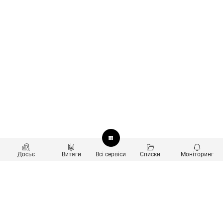
Досьє
Витяги
Всі сервіси
Списки
Моніторинг
Перевірка контрагентів
Продукти
Пошук та аналіз звʼязків
Користувачам
Санкційний скринінг
new