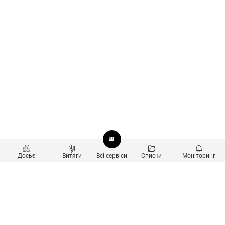
Досьє
Витяги
Всі сервіси
Списки
Моніторинг
Перевірка контрагентів
Продукти
Пошук та аналіз звʼязків
Користувачам
Санкційний скринінг
new