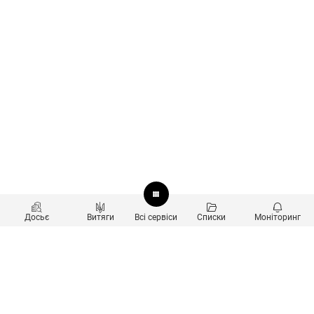
Досьє
Витяги
Всі сервіси
Списки
Моніторинг
Перевірка контрагентів
Продукти
Пошук та аналіз звʼязків
Користувачам
Санкційний скринінг
new