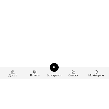
Досьє
Витяги
Всі сервіси
Списки
Моніторинг
Перевірка контрагентів
Продукти
Пошук та аналіз звʼязків
Користувачам
Санкційний скринінг
new