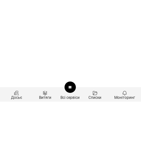
Досьє
Витяги
Всі сервіси
Списки
Моніторинг
Перевірка контрагентів
Продукти
Пошук та аналіз звʼязків
Користувачам
Санкційний скринінг
new