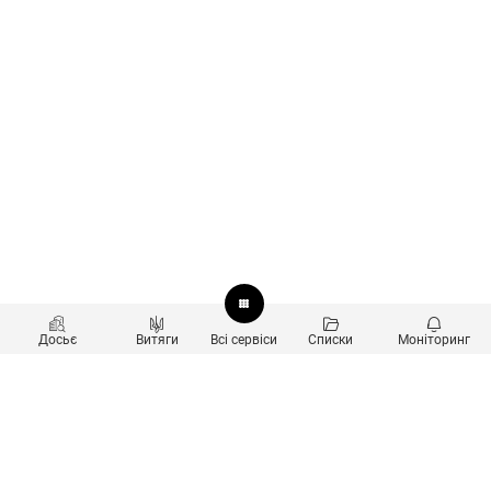
Досьє
Витяги
Всі сервіси
Списки
Моніторинг
Перевірка контрагентів
Продукти
Пошук та аналіз звʼязків
Користувачам
Санкційний скринінг
new