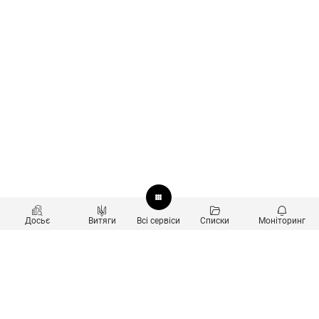
Досьє
Витяги
Всі сервіси
Списки
Моніторинг
Перевірка контрагентів
Продукти
Пошук та аналіз звʼязків
Користувачам
Санкційний скринінг
new