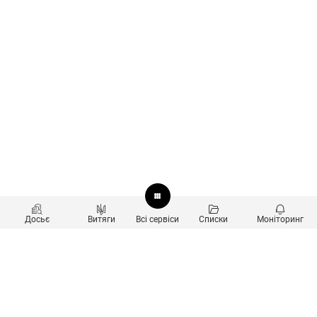
Досьє
Витяги
Всі сервіси
Списки
Моніторинг
Перевірка контрагентів
Продукти
Пошук та аналіз звʼязків
Користувачам
Санкційний скринінг
new