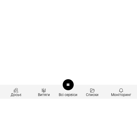
Досьє
Витяги
Всі сервіси
Списки
Моніторинг
Перевірка контрагентів
Продукти
Пошук та аналіз звʼязків
Користувачам
Санкційний скринінг
new