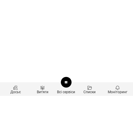
Досьє
Витяги
Всі сервіси
Списки
Моніторинг
Перевірка контрагентів
Продукти
Пошук та аналіз звʼязків
Користувачам
Санкційний скринінг
new