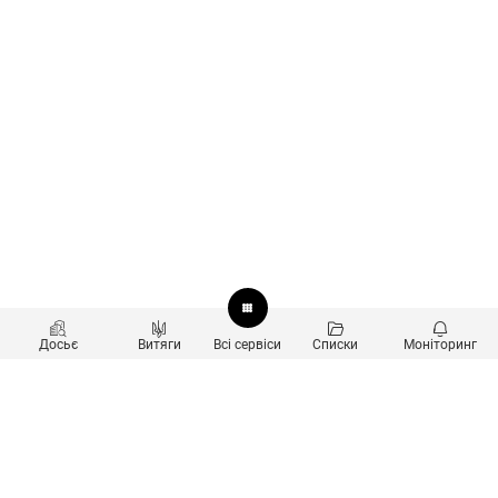
Досьє
Витяги
Всі сервіси
Списки
Моніторинг
Перевірка контрагентів
Продукти
Пошук та аналіз звʼязків
Користувачам
Санкційний скринінг
new