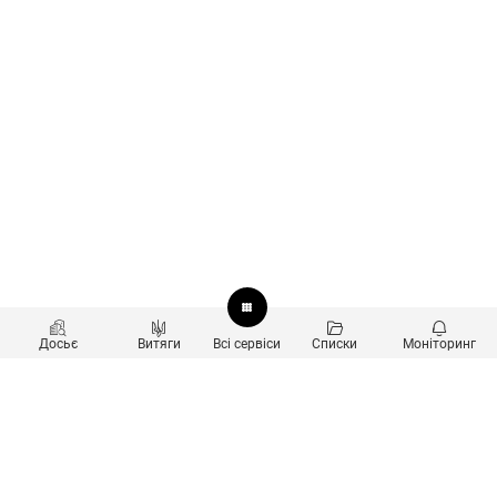
Досьє
Витяги
Всі сервіси
Списки
Моніторинг
Перевірка контрагентів
Продукти
Пошук та аналіз звʼязків
Користувачам
Санкційний скринінг
new