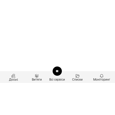
Досьє
Витяги
Всі сервіси
Списки
Моніторинг
Перевірка контрагентів
Продукти
Пошук та аналіз звʼязків
Користувачам
Санкційний скринінг
new