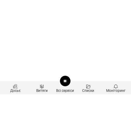
Досьє
Витяги
Всі сервіси
Списки
Моніторинг
Перевірка контрагентів
Продукти
Пошук та аналіз звʼязків
Користувачам
Санкційний скринінг
new