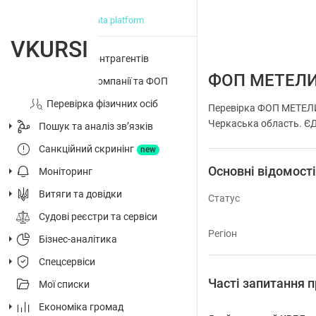
big data platform
VKURSI
Перевірка контрагентів
ФОП МЕТЕЛИ
Досьє на компанії та ФОП
Перевірка фізичних осіб
Перевірка ФОП МЕТЕЛИ
Черкаська область. ЄДР
Пошук та аналіз звʼязків
Санкційний скринінг
new
Основні відомост
Моніторинг
Витяги та довідки
Статус
Судові реєстри та сервіси
Регіон
Бізнес-аналітика
Спецсервіси
Часті запитання
Мої списки
Економіка громад