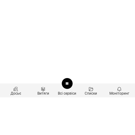
Досьє
Витяги
Всі сервіси
Списки
Моніторинг
Перевірка контрагентів
Продукти
Пошук та аналіз звʼязків
Користувачам
Санкційний скринінг
new