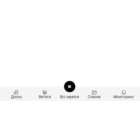
Досьє
Витяги
Всі сервіси
Списки
Моніторинг
Перевірка контрагентів
Продукти
Пошук та аналіз звʼязків
Користувачам
Санкційний скринінг
new