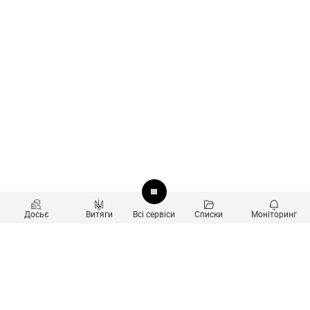
Досьє
Витяги
Всі сервіси
Списки
Моніторинг
Перевірка контрагентів
Продукти
Пошук та аналіз звʼязків
Користувачам
Санкційний скринінг
new