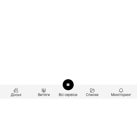
Досьє
Витяги
Всі сервіси
Списки
Моніторинг
Перевірка контрагентів
Продукти
Пошук та аналіз звʼязків
Користувачам
Санкційний скринінг
new