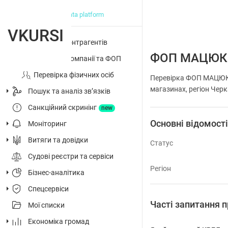
big data platform
VKURSI
Перевірка контрагентів
ФОП МАЦЮК 
Досьє на компанії та ФОП
Перевірка фізичних осіб
Перевірка ФОП МАЦЮК Н
магазинах, регіон Черк
Пошук та аналіз звʼязків
Санкційний скринінг
new
Основні відомост
Моніторинг
Витяги та довідки
Статус
Судові реєстри та сервіси
Регіон
Бізнес-аналітика
Спецсервіси
Часті запитання
Мої списки
Економіка громад