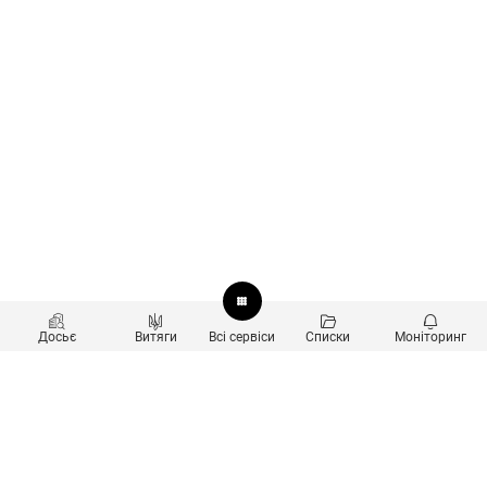
Досьє
Витяги
Всі сервіси
Списки
Моніторинг
Перевірка контрагентів
Продукти
Пошук та аналіз звʼязків
Користувачам
Санкційний скринінг
new