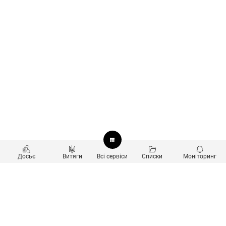
Досьє
Витяги
Всі сервіси
Списки
Моніторинг
Перевірка контрагентів
Продукти
Пошук та аналіз звʼязків
Користувачам
Санкційний скринінг
new