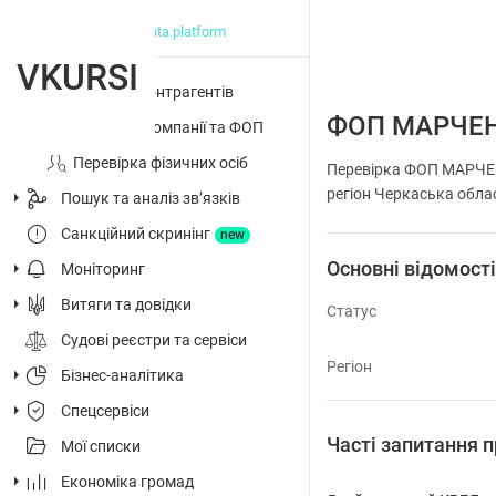
big data platform
VKURSI
Перевірка контрагентів
ФОП МАРЧЕ
Досьє на компанії та ФОП
Перевірка фізичних осіб
Перевірка ФОП МАРЧЕ
регіон Черкаська облас
Пошук та аналіз звʼязків
Санкційний скринінг
new
Основні відомост
Моніторинг
Витяги та довідки
Статус
Судові реєстри та сервіси
Регіон
Бізнес-аналітика
Спецсервіси
Часті запитанн
Мої списки
Економіка громад