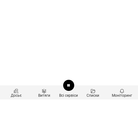
Досьє
Витяги
Всі сервіси
Списки
Моніторинг
Перевірка контрагентів
Продукти
Пошук та аналіз звʼязків
Користувачам
Санкційний скринінг
new