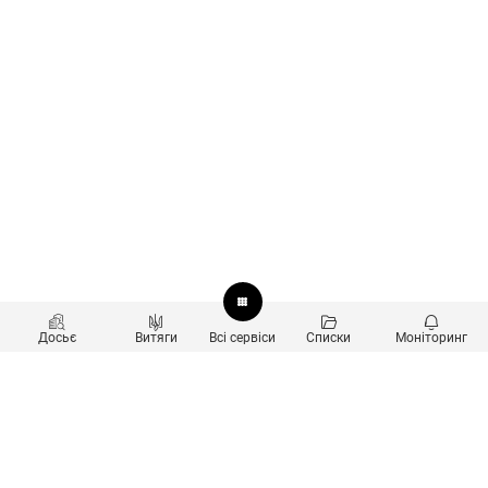
Досьє
Витяги
Всі сервіси
Списки
Моніторинг
Перевірка контрагентів
Продукти
Пошук та аналіз звʼязків
Користувачам
Санкційний скринінг
new