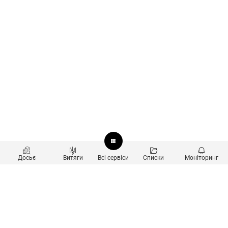
Досьє
Витяги
Всі сервіси
Списки
Моніторинг
Перевірка контрагентів
Продукти
Пошук та аналіз звʼязків
Користувачам
Санкційний скринінг
new