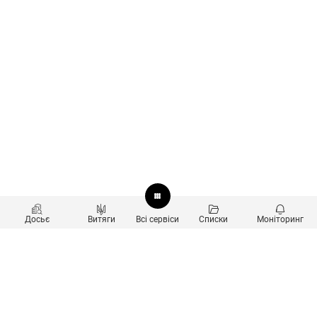
Досьє
Витяги
Всі сервіси
Списки
Моніторинг
Перевірка контрагентів
Продукти
Пошук та аналіз звʼязків
Користувачам
Санкційний скринінг
new