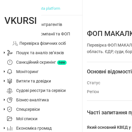
big data platform
VKURSI
Перевірка контрагентів
ФОП МАКАЛ
Досьє на компанії та ФОП
Перевірка фізичних осіб
Перевірка ФОП МАКАЛЮ
область. ЄДР, суди, бор
Пошук та аналіз звʼязків
Санкційний скринінг
new
Основні відомост
Моніторинг
Витяги та довідки
Статус
Судові реєстри та сервіси
Регіон
Бізнес-аналітика
Спецсервіси
Часті запитанн
Мої списки
Який основний КВЕД
Економіка громад