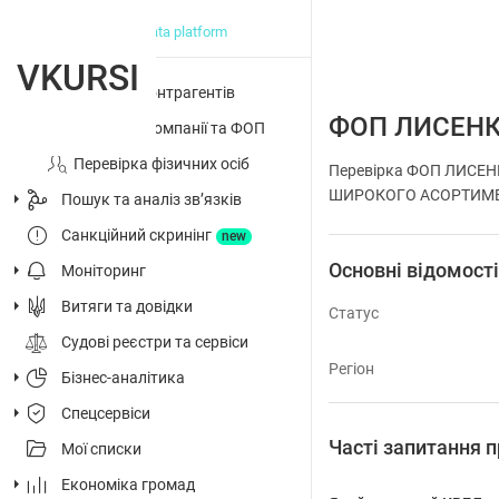
big data platform
VKURSI
Перевірка контрагентів
ФОП ЛИСЕН
Досьє на компанії та ФОП
Перевірка фізичних осіб
Перевірка ФОП ЛИСЕН
ШИРОКОГО АСОРТИМЕНТУ,
Пошук та аналіз звʼязків
Санкційний скринінг
new
Основні відомост
Моніторинг
Витяги та довідки
Статус
Судові реєстри та сервіси
Регіон
Бізнес-аналітика
Спецсервіси
Часті запитанн
Мої списки
Економіка громад