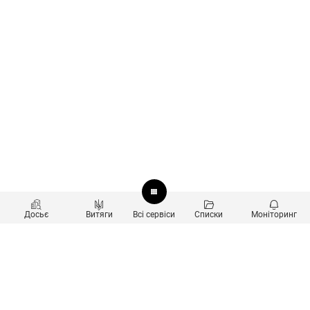
Досьє
Витяги
Всі сервіси
Списки
Моніторинг
Перевірка контрагентів
Продукти
Пошук та аналіз звʼязків
Користувачам
Санкційний скринінг
new