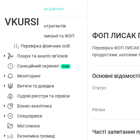
big data platform
VKURSI
Перевірка контрагентів
ФОП ЛИСАК 
Досьє на компанії та ФОП
Перевірка фізичних осіб
Перевірка ФОП ЛИСАК Г
продуктами, напоями т
Пошук та аналіз звʼязків
Санкційний скринінг
new
Основні відомост
Моніторинг
Витяги та довідки
Статус
Судові реєстри та сервіси
Бізнес-аналітика
Регіон
Спецсервіси
Мої списки
Часті запитання
Економіка громад