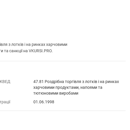
ля з лотків і на ринках харчовими
и та санкції на VKURSI.PRO.
 КВЕД
47.81 Роздрібна торгівля з лотків і на ринках
харчовими продуктами, напоями та
тютюновими виробами
трації
01.06.1998