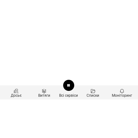
Досьє
Витяги
Всі сервіси
Списки
Моніторинг
Перевірка контрагентів
Продукти
Пошук та аналіз звʼязків
Користувачам
Санкційний скринінг
new