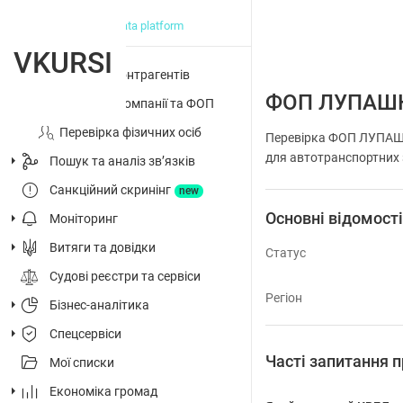
big data platform
VKURSI
Перевірка контрагентів
ФОП ЛУПАШ
Досьє на компанії та ФОП
Перевірка фізичних осіб
Перевірка ФОП ЛУПАШК
для автотранспортних з
Пошук та аналіз звʼязків
Санкційний скринінг
new
Основні відомост
Моніторинг
Витяги та довідки
Статус
Судові реєстри та сервіси
Регіон
Бізнес-аналітика
Спецсервіси
Часті запитанн
Мої списки
Економіка громад