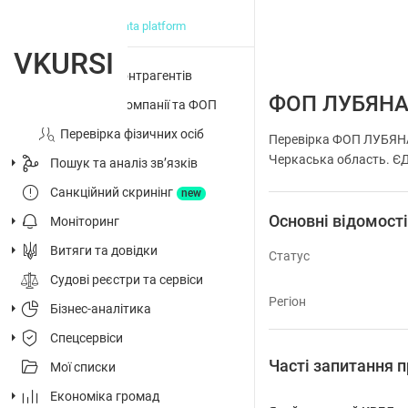
big data platform
VKURSI
Перевірка контрагентів
ФОП ЛУБЯНА
Досьє на компанії та ФОП
Перевірка фізичних осіб
Перевірка ФОП ЛУБЯНА
Черкаська область. ЄДР
Пошук та аналіз звʼязків
Санкційний скринінг
new
Основні відомост
Моніторинг
Витяги та довідки
Статус
Судові реєстри та сервіси
Регіон
Бізнес-аналітика
Спецсервіси
Часті запитання
Мої списки
Економіка громад