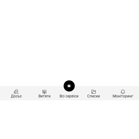
Досьє
Витяги
Всі сервіси
Списки
Моніторинг
Перевірка контрагентів
Продукти
Пошук та аналіз звʼязків
Користувачам
Санкційний скринінг
new