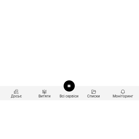
Досьє
Витяги
Всі сервіси
Списки
Моніторинг
Перевірка контрагентів
Продукти
Пошук та аналіз звʼязків
Користувачам
Санкційний скринінг
new