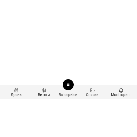
Досьє
Витяги
Всі сервіси
Списки
Моніторинг
Перевірка контрагентів
Продукти
Пошук та аналіз звʼязків
Користувачам
Санкційний скринінг
new