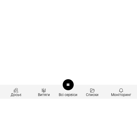
Досьє
Витяги
Всі сервіси
Списки
Моніторинг
Перевірка контрагентів
Продукти
Пошук та аналіз звʼязків
Користувачам
Санкційний скринінг
new