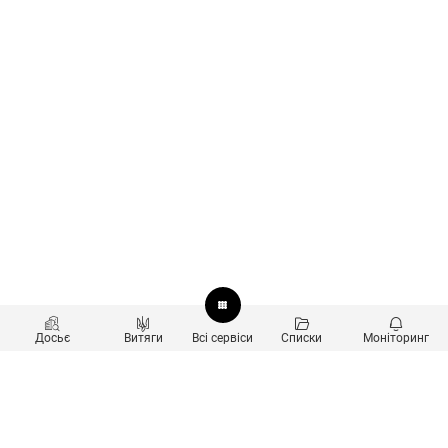
Досьє
Витяги
Всі сервіси
Списки
Моніторинг
Перевірка контрагентів
Продукти
Пошук та аналіз звʼязків
Користувачам
Санкційний скринінг
new