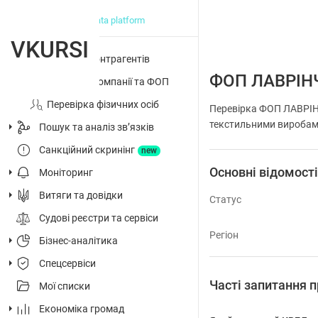
big data platform
VKURSI
Перевірка контрагентів
ФОП ЛАВРІН
Досьє на компанії та ФОП
Перевірка фізичних осіб
Перевірка ФОП ЛАВРІНЧ
текстильними виробами,
Пошук та аналіз звʼязків
Санкційний скринінг
new
Основні відомост
Моніторинг
Витяги та довідки
Статус
Судові реєстри та сервіси
Регіон
Бізнес-аналітика
Спецсервіси
Часті запитанн
Мої списки
Економіка громад