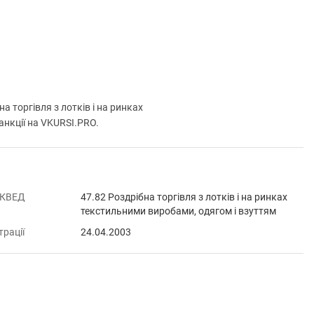
торгівля з лотків і на ринках
анкції на VKURSI.PRO.
 КВЕД
47.82 Роздрібна торгівля з лотків і на ринках
текстильними виробами, одягом і взуттям
трації
24.04.2003