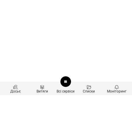
Досьє
Витяги
Всі сервіси
Списки
Моніторинг
Перевірка контрагентів
Продукти
Пошук та аналіз звʼязків
Користувачам
Санкційний скринінг
new