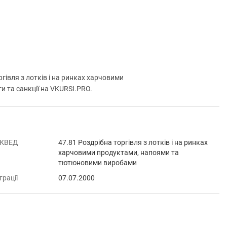
івля з лотків і на ринках харчовими
и та санкції на VKURSI.PRO.
 КВЕД
47.81 Роздрібна торгівля з лотків і на ринках
харчовими продуктами, напоями та
тютюновими виробами
трації
07.07.2000