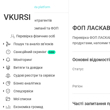
big data platform
VKURSI
Перевірка контрагентів
ФОП ЛАСКАВ
Досьє на компанії та ФОП
Перевірка фізичних осіб
Перевірка ФОП ЛАСКАВИ
продуктами, напоями т
Пошук та аналіз звʼязків
Санкційний скринінг
new
Основні відомост
Моніторинг
Витяги та довідки
Статус
Судові реєстри та сервіси
Бізнес-аналітика
Регіон
Спецсервіси
Мої списки
Часті запитання
Економіка громад